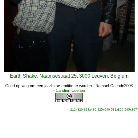
Earth Shake, Naamsestraat 25, 3000 Leuven, Belgium
Goed op weg om een jaarlijkse traditie te worden - Ramsel Oceade2003
-
Carolien Coenen
212x320
318x480
425x640
531x800
595x897