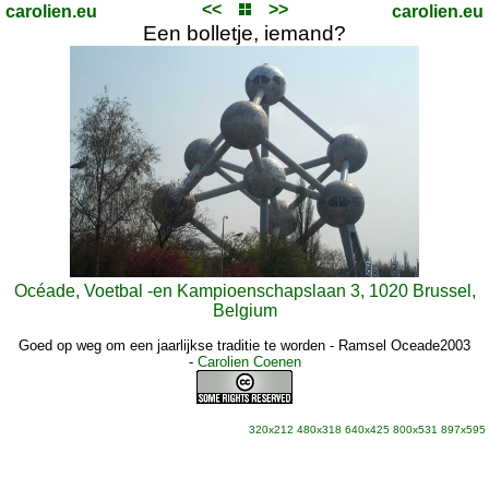
<<
>>
carolien.eu
carolien.eu
Een bolletje, iemand?
Océade, Voetbal -en Kampioenschapslaan 3, 1020 Brussel,
Belgium
Goed op weg om een jaarlijkse traditie te worden - Ramsel Oceade2003
-
Carolien Coenen
320x212
480x318
640x425
800x531
897x595