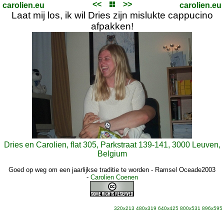
<<
>>
carolien.eu
carolien.eu
Laat mij los, ik wil Dries zijn mislukte cappucino
afpakken!
Dries en Carolien, flat 305, Parkstraat 139-141, 3000 Leuven,
Belgium
Goed op weg om een jaarlijkse traditie te worden - Ramsel Oceade2003
-
Carolien Coenen
320x213
480x319
640x425
800x531
896x595