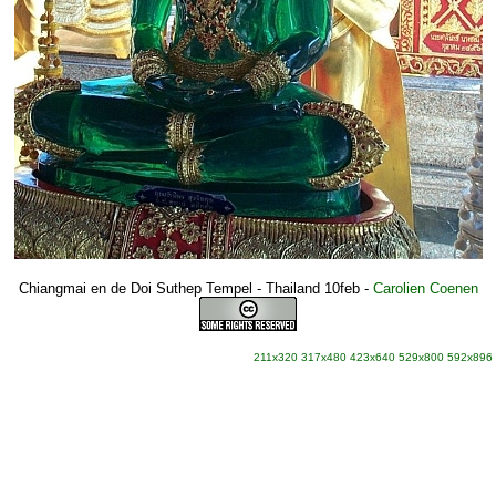
Chiangmai en de Doi Suthep Tempel - Thailand 10feb
-
Carolien Coenen
211x320
317x480
423x640
529x800
592x896