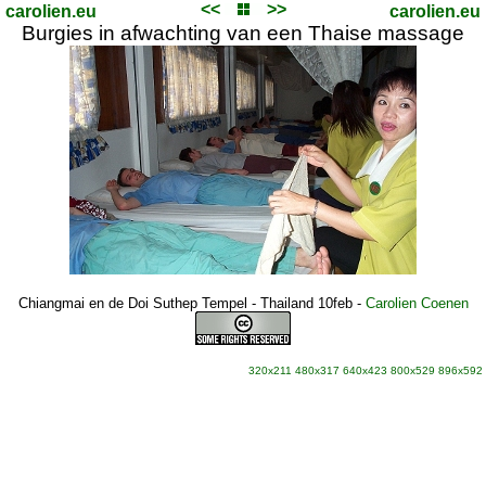
<<
>>
carolien.eu
carolien.eu
Burgies in afwachting van een Thaise massage
Chiangmai en de Doi Suthep Tempel - Thailand 10feb
-
Carolien Coenen
320x211
480x317
640x423
800x529
896x592