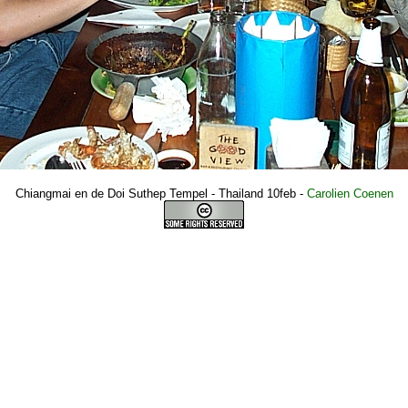
Chiangmai en de Doi Suthep Tempel - Thailand 10feb
-
Carolien Coenen