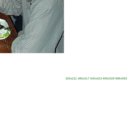
320x211
480x317
640x423
800x529
896x592