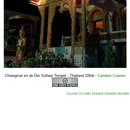
Chiangmai en de Doi Suthep Tempel - Thailand 10feb
-
Carolien Coenen
211x320
317x480
423x640
529x800
592x896