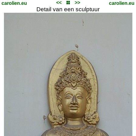
<<
>>
carolien.eu
carolien.eu
Detail van een sculptuur