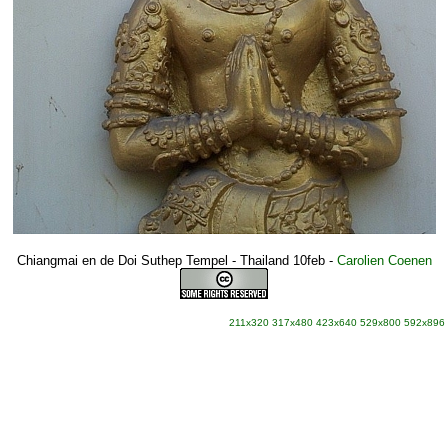
Chiangmai en de Doi Suthep Tempel - Thailand 10feb
-
Carolien Coenen
211x320
317x480
423x640
529x800
592x896