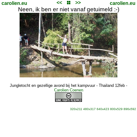
<<
>>
carolien.eu
carolien.eu
Neen, ik ben er niet vanaf getuimeld :-)
Jungletocht en gezellige avond bij het kampvuur - Thailand 12feb
-
Carolien Coenen
320x211
480x317
640x423
800x529
896x592