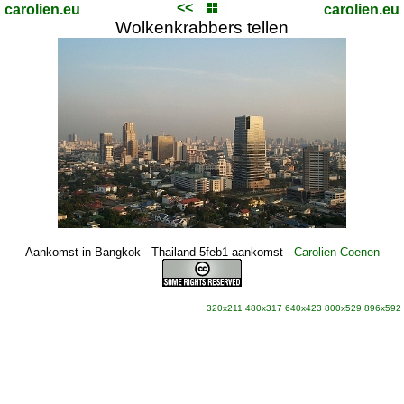
<<
carolien.eu
carolien.eu
Wolkenkrabbers tellen
Aankomst in Bangkok - Thailand 5feb1-aankomst
-
Carolien Coenen
320x211
480x317
640x423
800x529
896x592