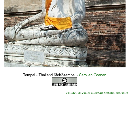
Tempel - Thailand 6feb2-tempel
-
Carolien Coenen
211x320
317x480
423x640
529x800
592x896