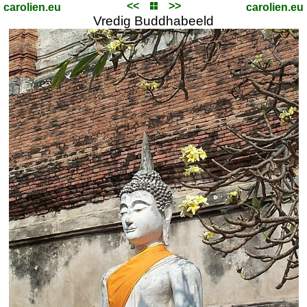
<<
>>
carolien.eu
carolien.eu
Vredig Buddhabeeld