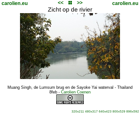
<<
>>
carolien.eu
carolien.eu
Zicht op de rivier
Muang Singh, de Lumsum brug en de Sayoke Yai waterval - Thailand
8feb
-
Carolien Coenen
320x211
480x317
640x423
800x529
896x592