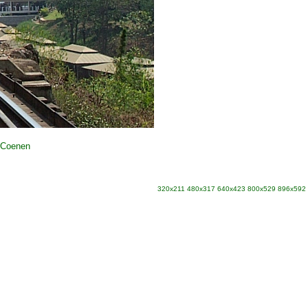
 Coenen
320x211
480x317
640x423
800x529
896x592