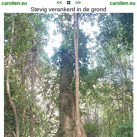
<<
>>
carolien.eu
carolien.eu
Stevig verankerd in de grond