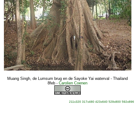
Muang Singh, de Lumsum brug en de Sayoke Yai waterval - Thailand
8feb
-
Carolien Coenen
211x320
317x480
423x640
529x800
592x896