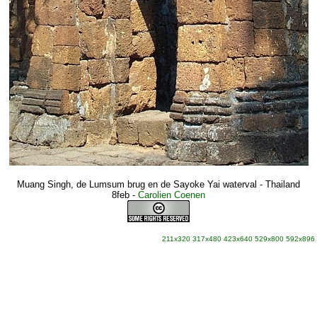
Muang Singh, de Lumsum brug en de Sayoke Yai waterval - Thailand
8feb
-
Carolien Coenen
211x320
317x480
423x640
529x800
592x896