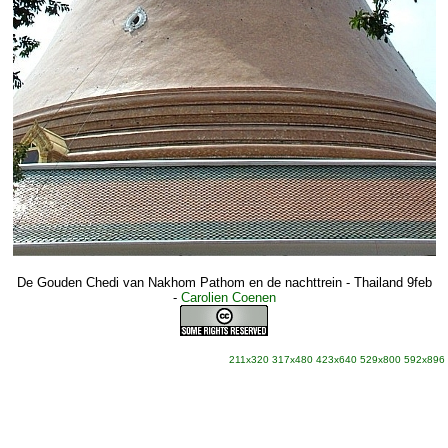
De Gouden Chedi van Nakhom Pathom en de nachttrein - Thailand 9feb
-
Carolien Coenen
211x320
317x480
423x640
529x800
592x896