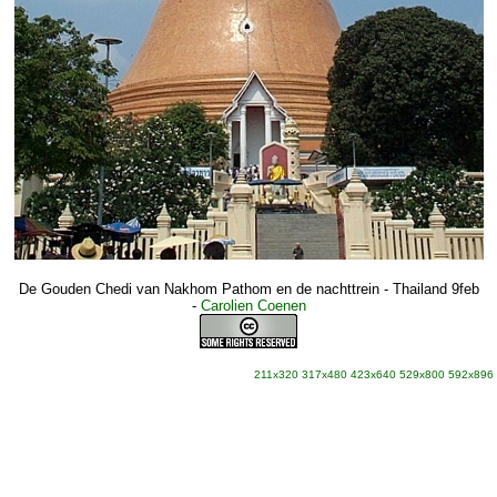
De Gouden Chedi van Nakhom Pathom en de nachttrein - Thailand 9feb
-
Carolien Coenen
211x320
317x480
423x640
529x800
592x896