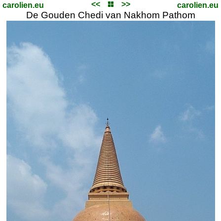
<<
>>
carolien.eu
carolien.eu
De Gouden Chedi van Nakhom Pathom