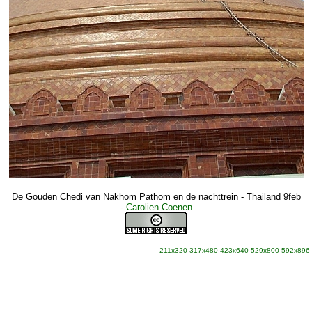
De Gouden Chedi van Nakhom Pathom en de nachttrein - Thailand 9feb
-
Carolien Coenen
211x320
317x480
423x640
529x800
592x896