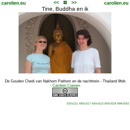
<<
>>
carolien.eu
carolien.eu
Tine, Buddha en ik
De Gouden Chedi van Nakhom Pathom en de nachttrein - Thailand 9feb
-
Carolien Coenen
320x211
480x317
640x423
800x529
896x592