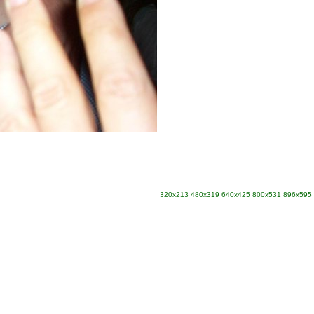
320x213
480x319
640x425
800x531
896x595