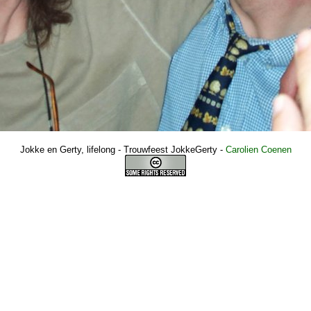
Jokke en Gerty, lifelong - Trouwfeest JokkeGerty
-
Carolien Coenen