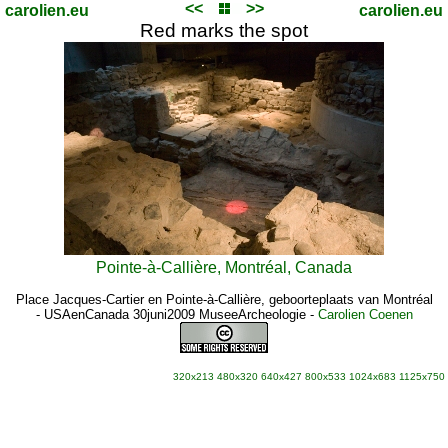
<<
>>
carolien.eu
carolien.eu
Red marks the spot
Pointe-à-Callière, Montréal, Canada
Place Jacques-Cartier en Pointe-à-Callière, geboorteplaats van Montréal
- USAenCanada 30juni2009 MuseeArcheologie
-
Carolien Coenen
320x213
480x320
640x427
800x533
1024x683
1125x750