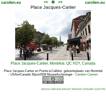
<<
>>
carolien.eu
carolien.eu
Place Jacques-Cartier
Place Jacques-Cartier, Montréal, QC H2Y, Canada
Place Jacques-Cartier en Pointe-à-Callière, geboorteplaats van Montréal
- USAenCanada 30juni2009 MuseeArcheologie
-
Carolien Coenen
320x213
480x320
640x427
800x533
1024x683
1125x750