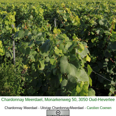
Chardonnay Meerdael, Monarkenweg 50, 3050 Oud-Heverlee
Chardonnay Meerdael - Uitstap ChardonnayMeerdael
-
Carolien Coenen