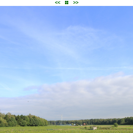
<<
>>