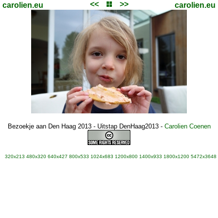
<<
>>
carolien.eu
carolien.eu
Bezoekje aan Den Haag 2013 - Uitstap DenHaag2013
-
Carolien Coenen
320x213
480x320
640x427
800x533
1024x683
1200x800
1400x933
1800x1200
5472x3648