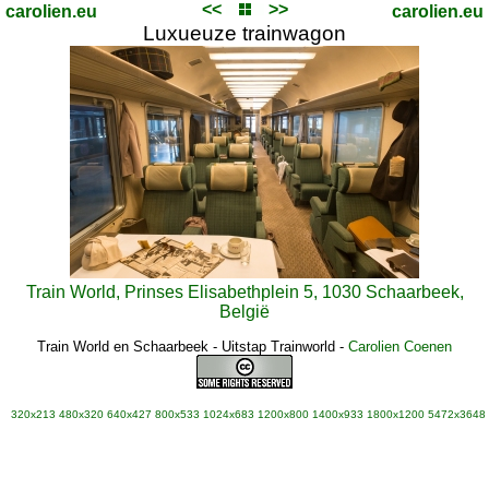
<<
>>
carolien.eu
carolien.eu
Luxueuze trainwagon
Train World, Prinses Elisabethplein 5, 1030 Schaarbeek,
België
Train World en Schaarbeek - Uitstap Trainworld
-
Carolien Coenen
320x213
480x320
640x427
800x533
1024x683
1200x800
1400x933
1800x1200
5472x3648