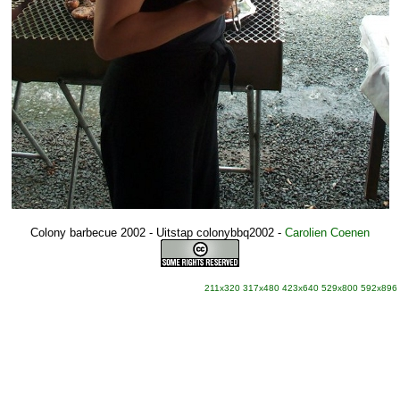
Colony barbecue 2002 - Uitstap colonybbq2002
-
Carolien Coenen
211x320
317x480
423x640
529x800
592x896