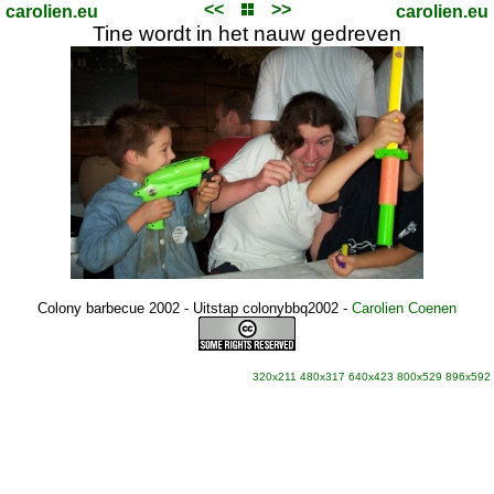
<<
>>
carolien.eu
carolien.eu
Tine wordt in het nauw gedreven
Colony barbecue 2002 - Uitstap colonybbq2002
-
Carolien Coenen
320x211
480x317
640x423
800x529
896x592