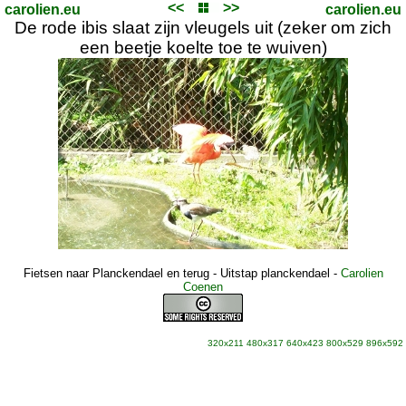
<<
>>
carolien.eu
carolien.eu
De rode ibis slaat zijn vleugels uit (zeker om zich
een beetje koelte toe te wuiven)
Fietsen naar Planckendael en terug - Uitstap planckendael
-
Carolien
Coenen
320x211
480x317
640x423
800x529
896x592