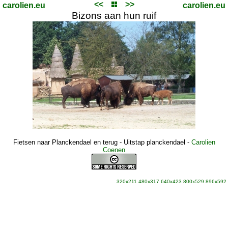
<<
>>
carolien.eu
carolien.eu
Bizons aan hun ruif
Fietsen naar Planckendael en terug - Uitstap planckendael
-
Carolien
Coenen
320x211
480x317
640x423
800x529
896x592