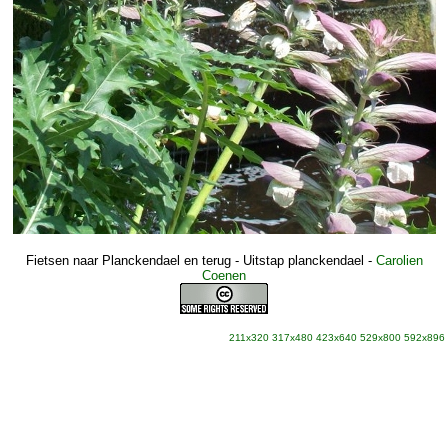
Fietsen naar Planckendael en terug - Uitstap planckendael
-
Carolien
Coenen
211x320
317x480
423x640
529x800
592x896