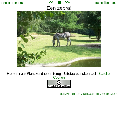
<<
>>
carolien.eu
carolien.eu
Een zebra!
Fietsen naar Planckendael en terug - Uitstap planckendael
-
Carolien
Coenen
320x211
480x317
640x423
800x529
896x592