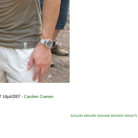
 14juli2007
-
Carolien Coenen
320x240
480x360
640x480
800x600
900x675