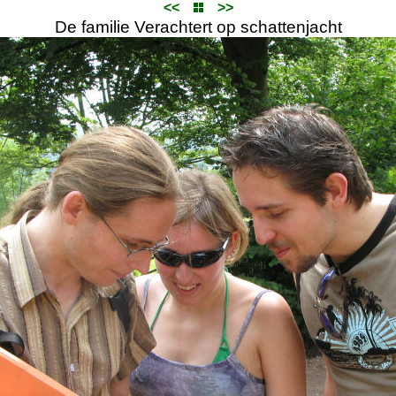
<<
>>
De familie Verachtert op schattenjacht