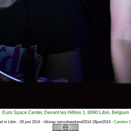
Euro Space Center, Devant les Hêtres 1, 6890 Libin, Belgium
l in Libin - 28 juni 2014 - Uitstap ramselweekend2014 28juni2014
-
Carolien 