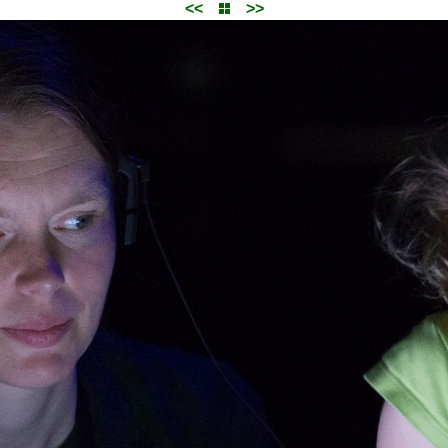
<<
>>