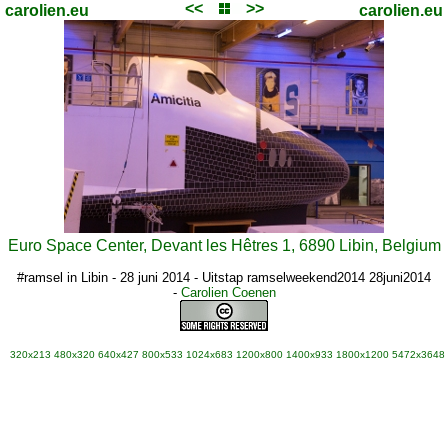
<<
>>
carolien.eu
carolien.eu
Euro Space Center, Devant les Hêtres 1, 6890 Libin, Belgium
#ramsel in Libin - 28 juni 2014 - Uitstap ramselweekend2014 28juni2014
-
Carolien Coenen
320x213
480x320
640x427
800x533
1024x683
1200x800
1400x933
1800x1200
5472x3648