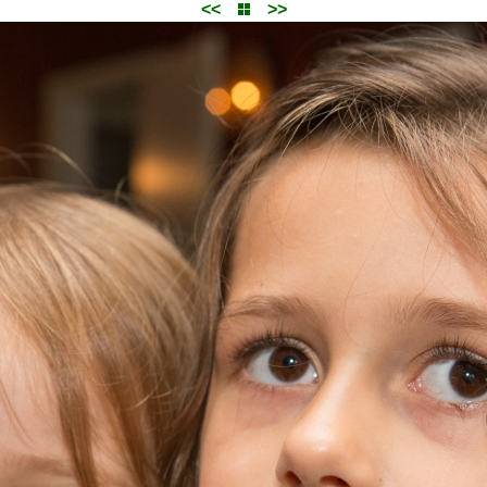
<<
>>