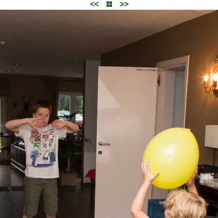
<<
>>