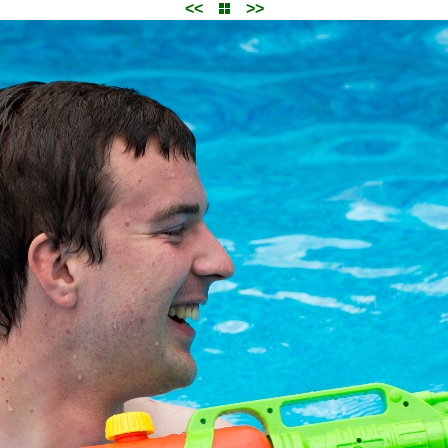
<<
>>