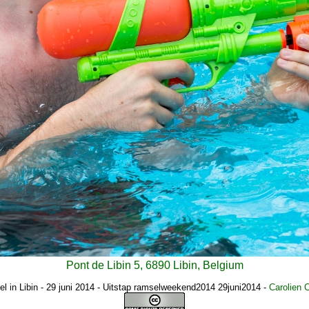
Pont de Libin 5, 6890 Libin, Belgium
l in Libin - 29 juni 2014 - Uitstap ramselweekend2014 29juni2014
-
Carolien 