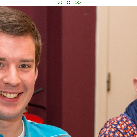
<<
>>