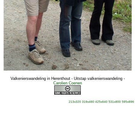
Valkenierswandeling in Herenthout - Uitstap valkenierswandeling
-
Carolien Coenen
213x320
319x480
425x640
531x800
595x896