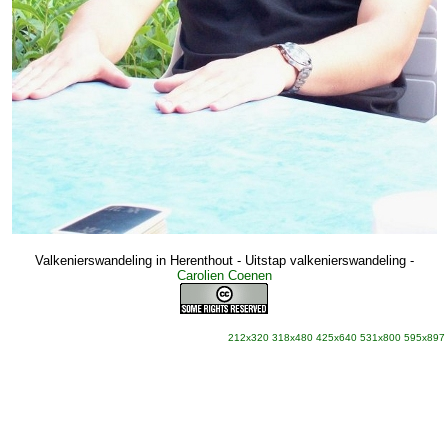
Valkenierswandeling in Herenthout - Uitstap valkenierswandeling
-
Carolien Coenen
212x320
318x480
425x640
531x800
595x897