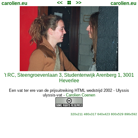
<<
>>
carolien.eu
carolien.eu
't RC, Steengroevenlaan 3, Studentenwijk Arenberg 1, 3001
Heverlee
Een vat ter ere van de prijsuitreiking HTML wedstrijd 2002 - Ulyssis
ulyssis-vat
-
Carolien Coenen
320x211
480x317
640x423
800x529
896x592