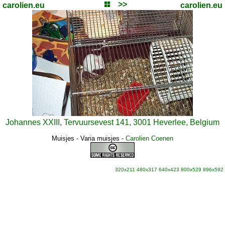
>>
carolien.eu
carolien.eu
Johannes XXIII, Tervuursevest 141, 3001 Heverlee, Belgium
Muisjes - Varia muisjes
-
Carolien Coenen
320x211
480x317
640x423
800x529
896x592