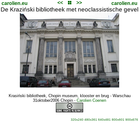
<<
>>
carolien.eu
carolien.eu
De Kraziński bibliotheek met neoclassistische gevel
Krasiński bibliotheek, Chopin museum, klooster en brug - Warschau
31oktober2006 Chopin
-
Carolien Coenen
320x240
480x361
640x481
800x601
900x676