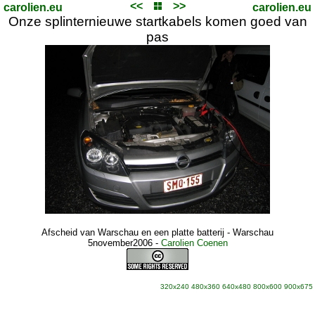
<<
>>
carolien.eu
carolien.eu
Onze splinternieuwe startkabels komen goed van
pas
Afscheid van Warschau en een platte batterij - Warschau
5november2006
-
Carolien Coenen
320x240
480x360
640x480
800x600
900x675