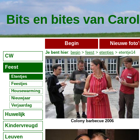
Bits en bites van Caro
Begin
Nieuwe foto'
Je bent hier
:
begin
>
feest
>
etentjes
> etentje14
CW
Feest
Etentjes
Feestjes
Housewarming
Nieuwjaar
Verjaardag
Huwelijk
Colony barbecue 2006
Kindervreugd
Leuven