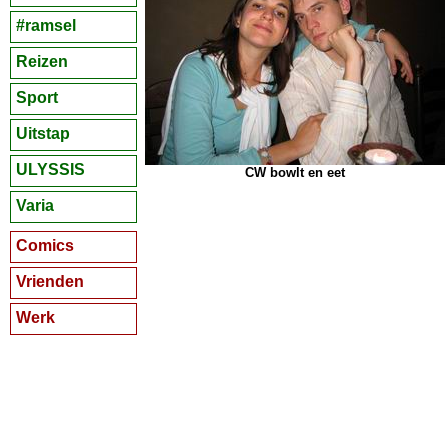
#ramsel
Reizen
Sport
Uitstap
ULYSSIS
CW bowlt en eet
Varia
Comics
Vrienden
Werk