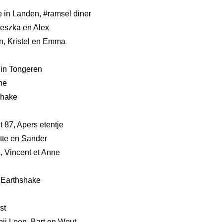
je in Landen, #ramsel diner
ieszka en Alex
an, Kristel en Emma
 in Tongeren
ne
Shake
t 87, Apers etentje
otte en Sander
, Vincent et Anne
e Earthshake
st
bij Leen, Bart en Wout