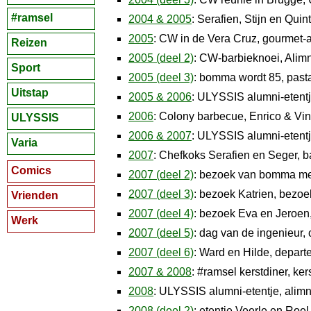
#ramsel
2004 & 2005
: Serafien, Stijn en Qui
2005
: CW in de Vera Cruz, gourmet-a
Reizen
2005 (deel 2)
: CW-barbieknoei, Alimn
Sport
2005 (deel 3)
: bomma wordt 85, past
Uitstap
2005 & 2006
: ULYSSIS alumni-etentj
2006
: Colony barbecue, Enrico & Vin
ULYSSIS
2006 & 2007
: ULYSSIS alumni-etentj
Varia
2007
: Chefkoks Serafien en Seger, b
Comics
2007 (deel 2)
: bezoek van bomma met 
2007 (deel 3)
: bezoek Katrien, bezoe
Vrienden
2007 (deel 4)
: bezoek Eva en Jeroen
Werk
2007 (deel 5)
: dag van de ingenieur,
2007 (deel 6)
: Ward en Hilde, depart
2007 & 2008
: #ramsel kerstdiner, ker
2008
: ULYSSIS alumni-etentje, alimn
2008 (deel 2)
: etentje Veerle en Roe