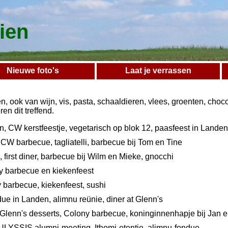
lien
Nieuwe foto's
Laat je verrassen
en, ook van wijn, vis, pasta, schaaldieren, vlees, groenten, ch
ren dit treffend.
an, CW kerstfeestje, vegetarisch op blok 12, paasfeest in Landen
 CW barbecue, tagliatelli, barbecue bij Tom en Tine
s, first diner, barbecue bij Wilm en Mieke, gnocchi
ny barbecue en kiekenfeest
 barbecue, kiekenfeest, sushi
ue in Landen, alimnu reünie, diner at Glenn's
Glenn's desserts, Colony barbecue, koninginnenhapje bij Jan en
 ULYSSIS alumni-meeting, Ithomi-etentje, alimnu-fondue