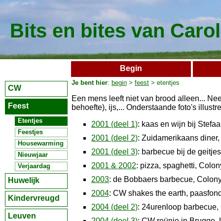
Bits en bites van Caro
Begin
Je bent hier
:
begin
>
feest
> etentjes
CW
Een mens leeft niet van brood alleen... Ne
Feest
behoefte), ijs,... Onderstaande foto's illustre
Etentjes
2001 (deel 1)
: kaas en wijn bij Stefa
Feestjes
2001 (deel 2)
: Zuidamerikaans diner,
Housewarming
2001 (deel 3)
: barbecue bij de geitje
Nieuwjaar
2001 & 2002
: pizza, spaghetti, Colo
Verjaardag
2003
: de Bobbaers barbecue, Colony
Huwelijk
2004
: CW shakes the earth, paasfond
Kindervreugd
2004 (deel 2)
: 24urenloop barbecue, 
Leuven
2004 (deel 3)
: CW reünie in Brugge,