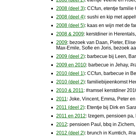
2008 (deel 3)
: CCfun, etentje familie
2008 (deel 4)
: sushi en kip met appe
2008 (deel 5)
: kaas en wijn met de f
2008 & 2009
: kerstdiner in Herental
2009
: bezoek van Daan, Pieter, Elis
Max-Emile, Sofie en Joris, bezoek 
2009 (deel 2)
: barbecue bij Leen, Ba
2009 en 2010
: barbecue in Jehay, #r
2010 (deel 1)
: CCfun, barbecue in B
2010 (deel 2)
: familiebijeenkomst He
2010 & 2011
: #ramsel kerstdiner 20
2011
: Joke, Vincent, Emma, Peter en
2011 (deel 2)
: Etentje bij Dirk en S
2011 en 2012
: Izegem, pensioen pa,
2012
: pensioen Paul, bbq in Zichem, 
2012 (deel 2)
: brunch in Kumtich, #ra