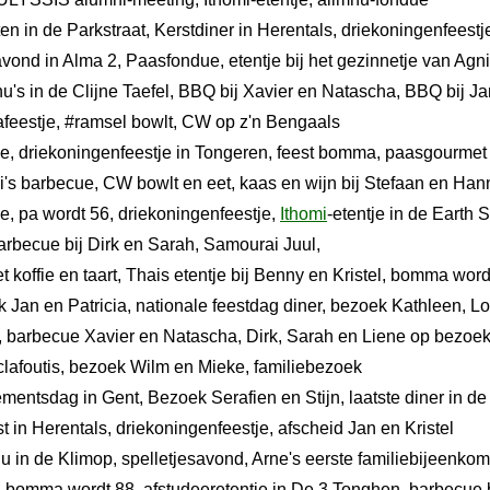
nten in de Parkstraat, Kerstdiner in Herentals, driekoningenfeest
vond in Alma 2, Paasfondue, etentje bij het gezinnetje van Agn
u's in de Clijne Taefel, BBQ bij Xavier en Natascha, BBQ bij J
afeestje, #ramsel bowlt, CW op z'n Bengaals
e, driekoningenfeestje in Tongeren, feest bomma, paasgourmet
i's barbecue, CW bowlt en eet, kaas en wijn bij Stefaan en Han
e, pa wordt 56, driekoningenfeestje,
Ithomi
-etentje in de Earth 
arbecue bij Dirk en Sarah, Samourai Juul,
koffie en taart, Thais etentje bij Benny en Kristel, bomma word
k Jan en Patricia, nationale feestdag diner, bezoek Kathleen, L
, barbecue Xavier en Natascha, Dirk, Sarah en Liene op bezoek
 clafoutis, bezoek Wilm en Mieke, familiebezoek
ementsdag in Gent, Bezoek Serafien en Stijn, laatste diner in d
st in Herentals, driekoningenfeestje, afscheid Jan en Kristel
u in de Klimop, spelletjesavond, Arne's eerste familiebijeenkom
l, bomma wordt 88, afstudeeretentje in De 3 Tonghen, barbecue 