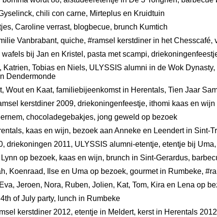
 Gyselinck, chili con carne, Mirteplus en Kruidtuin
ltjes, Caroline verrast, blogbecue, brunch Kumtich
amilie Vanbrabant, quiche, #ramsel kerstdiner in het Chesscafé
s, wafels bij Jan en Kristel, pasta met scampi, driekoningenfeest
e, Katrien, Tobias en Niels, ULYSSIS alumni in de Wok Dynasty
aan Dendermonde
rt, Wout en Kaat, familiebijeenkomst in Herentals, Tien Jaar 
amsel kerstdiner 2009, driekoningenfeestje, ithomi kaas en wijn
eernem, chocoladegebakjes, jong geweld op bezoek
rentals, kaas en wijn, bezoek aan Anneke en Leendert in Sint-T
10, driekoningen 2011, ULYSSIS alumni-etentje, etentje bij Uma
 Lynn op bezoek, kaas en wijn, brunch in Sint-Gerardus, barbec
arah, Koenraad, Ilse en Uma op bezoek, gourmet in Rumbeke, #r
 Eva, Jeroen, Nora, Ruben, Jolien, Kat, Tom, Kira en Lena op
4th of July party, lunch in Rumbeke
msel kerstdiner 2012, etentje in Meldert, kerst in Herentals 2012