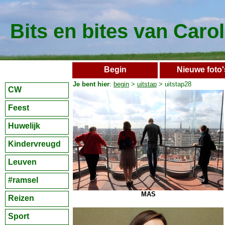
Bits en bites van Caro
Begin
Nieuwe foto'
Je bent hier
:
begin
>
uitstap
> uitstap28
CW
Feest
Huwelijk
Kindervreugd
Leuven
#ramsel
MAS
Reizen
Sport