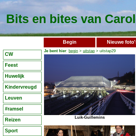
Bits en bites van Caro
Begin
Nieuwe foto'
Je bent hier
:
begin
>
uitstap
> uitstap29
CW
Feest
Huwelijk
Kindervreugd
Leuven
#ramsel
Luik-Guillemins
Reizen
Sport