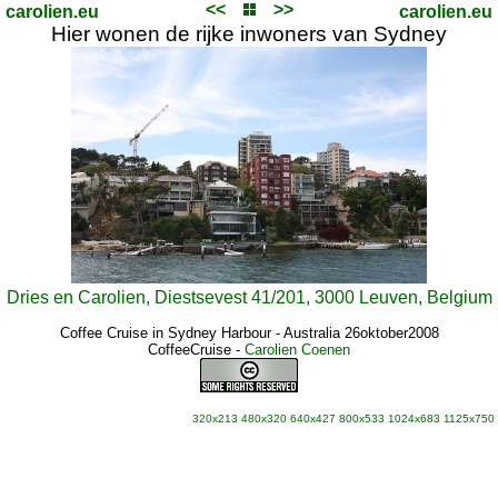
<<
>>
carolien.eu
carolien.eu
Hier wonen de rijke inwoners van Sydney
Dries en Carolien, Diestsevest 41/201, 3000 Leuven, Belgium
Coffee Cruise in Sydney Harbour - Australia 26oktober2008
CoffeeCruise
-
Carolien Coenen
320x213
480x320
640x427
800x533
1024x683
1125x750