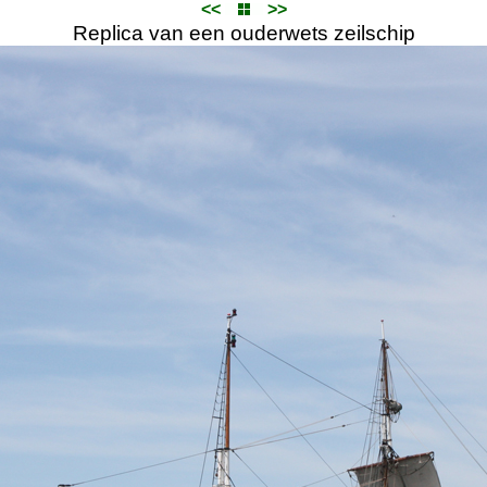
<<
>>
Replica van een ouderwets zeilschip